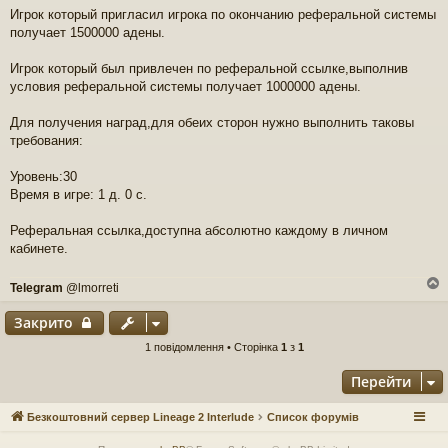
Игрок который пригласил игрока по окончанию реферальной системы
получает 1500000 адены.
Игрок который был привлечен по реферальной ссылке,выполнив
условия реферальной системы получает 1000000 адены.
Для получения наград,для обеих сторон нужно выполнить таковы
требования:
Уровень:30
Время в игре: 1 д. 0 с.
Реферальная ссылка,доступна абсолютно каждому в личном
кабинете.
Telegram
@lmorreti
г
Закрито
1 повідомлення • Сторінка
1
з
1
Перейти
Безкоштовний сервер Lineage 2 Interlude
Список форумів