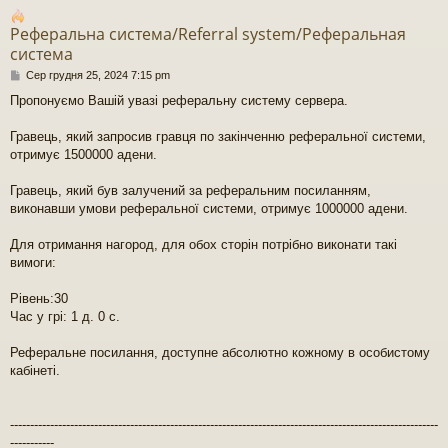
Реферальна система/Referral system/Реферальная
система
П
Сер грудня 25, 2024 7:15 pm
о
Пропонуємо Вашій увазі реферальну систему сервера.
в
і
д
Гравець, який запросив гравця по закінченню реферальної системи,
о
отримує 1500000 адени.
м
л
Гравець, який був залучений за реферальним посиланням,
е
виконавши умови реферальної системи, отримує 1000000 адени.
н
н
я
Для отримання нагород, для обох сторін потрібно виконати такі
вимоги:
Рівень:30
Час у грі: 1 д. 0 с.
Реферальне посилання, доступне абсолютно кожному в особистому
кабінеті.
-----------------------------------------------------------------------------------------------------------
-----------