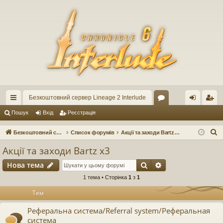
Безкоштовний сервер Lineage 2 Interlude
ви
ор
хі
еє
Пошук
Вхід
Реєстрація
дк
ум
д
ст
П
Безкоштовний сервер Lineage 2 Interlude
Список форумів
Акції та заходи Bartz x3
ий
и
ра
о
Акції та заходи Bartz x3
ш
до
ці
Пошук
Розширений по
Нова тема
у
ст
я
к
1 тема • Сторінка
1
з
1
уп
Тем
Реферальна система/Referral system/Реферальная
система