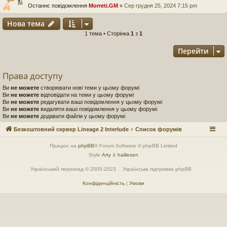
Останнє повідомлення
Morreti.GM
«
Сер грудня 25, 2024 7:15 pm
Нова тема
1 тема • Сторінка
1
з
1
Перейти
Права доступу
Ви
не можете
створювати нові теми у цьому форумі
Ви
не можете
відповідати на теми у цьому форумі
Ви
не можете
редагувати ваші повідомлення у цьому форумі
Ви
не можете
видаляти ваші повідомлення у цьому форумі
Ви
не можете
додавати файли у цьому форумі
Безкоштовний сервер Lineage 2 Interlude
Список форумів
Працює на
phpBB
® Forum Software © phpBB Limited
Style
Arty
&
halilesen
Український переклад © 2005-2023
Українська підтримка phpBB
Конфіденційність
|
Умови