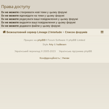
Права доступу
Ви
не можете
створювати нові теми у цьому форумі
Ви
не можете
відповідати на теми у цьому форумі
Ви
не можете
редагувати ваші повідомлення у цьому форумі
Ви
не можете
видаляти ваші повідомлення у цьому форумі
Ви
не можете
додавати файли у цьому форумі
Безкоштовний сервер Lineage 2 Interlude
Список форумів
Працює на
phpBB
® Forum Software © phpBB Limited
Style
Arty
&
halilesen
Український переклад © 2005-2023
Українська підтримка phpBB
Конфіденційність
|
Умови