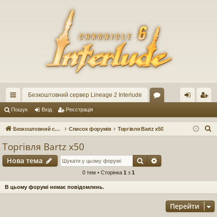
Безкоштовний сервер Lineage 2 Interlude
ви
ор
хі
еє
Пошук
Вхід
Реєстрація
дк
ум
д
ст
П
Безкоштовний сервер Lineage 2 Interlude
Список форумів
Торгівля Bartz x50
ий
и
ра
о
Торгівля Bartz x50
ш
до
ці
Пошук
Розширений по
Нова тема
у
ст
я
к
0 тем • Сторінка
1
з
1
уп
В цьому форумі немає повідомлень.
Перейти