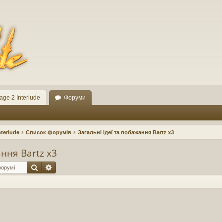
ge 2 Interlude
Форуми
terlude
Список форумів
Загальні ідеї та побажання Bartz x3
ання Bartz x3
Пошук
Розширений пошук