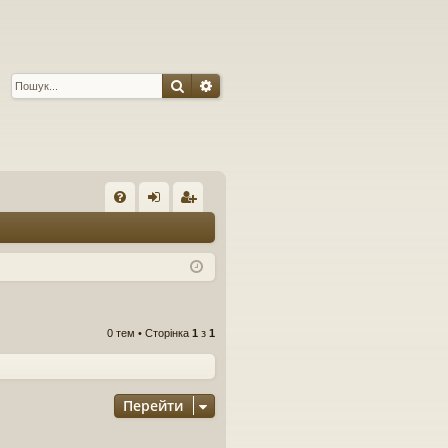
Пошук
Розширений пошук
Ш
Д
хі
еє
оп
д
ст
о
ра
м
ці
0 тем • Сторінка
1
з
1
ог
я
а
Перейти