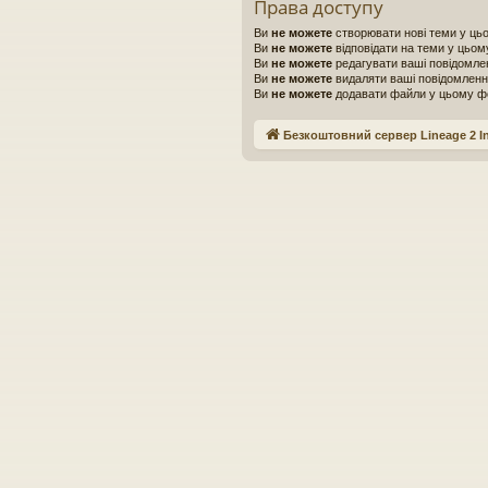
Права доступу
Ви
не можете
створювати нові теми у ць
Ви
не можете
відповідати на теми у цьом
Ви
не можете
редагувати ваші повідомле
Ви
не можете
видаляти ваші повідомленн
Ви
не можете
додавати файли у цьому ф
Безкоштовний сервер Lineage 2 In