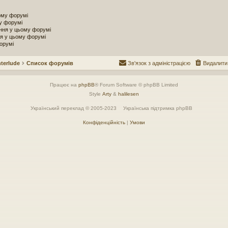
ому форумі
у форумі
ння у цьому форумі
я у цьому форумі
орумі
terlude
Список форумів
Зв'язок з адміністрацією
Видалити
Працює на
phpBB
® Forum Software © phpBB Limited
Style
Arty
&
halilesen
Український переклад © 2005-2023
Українська підтримка phpBB
Конфіденційність
|
Умови