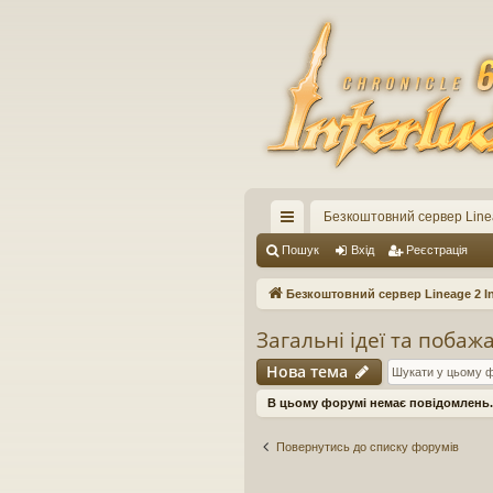
Безкоштовний сервер Linea
ви
Пошук
Вхід
Реєстрація
дк
Безкоштовний сервер Lineage 2 In
ий
Загальні ідеї та побаж
до
Нова тема
ст
В цьому форумі немає повідомлень.
уп
Повернутись до списку форумів