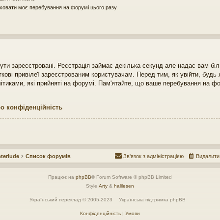
овати моє перебування на форумі цього разу
ути зареєстровані. Реєстрація займає декілька секунд але надає вам бі
кові привілеї зареєстрованим користувачам. Перед тим, як увійти, будь
ітиками, які прийняті на форумі. Пам'ятайте, що ваше перебування на фо
о конфіденційність
terlude
Список форумів
Зв'язок з адміністрацією
Видалити
Працює на
phpBB
® Forum Software © phpBB Limited
Style
Arty
&
halilesen
Український переклад © 2005-2023
Українська підтримка phpBB
Конфіденційність
|
Умови