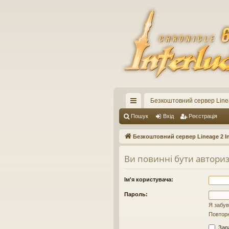
Безкоштовний сервер Linea
ви
Пошук
Вхід
Реєстрація
дк
Безкоштовний сервер Lineage 2 In
ий
Ви повинні бути авториз
до
ст
Ім'я користувача:
уп
Пароль:
Я забув
Повторн
Запа