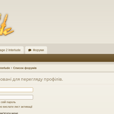
ge 2 Interlude
Форуми
terlude
Список форумів
овані для перегляду профілів.
 свій пароль
о вислати лист активації
м'ятати мене