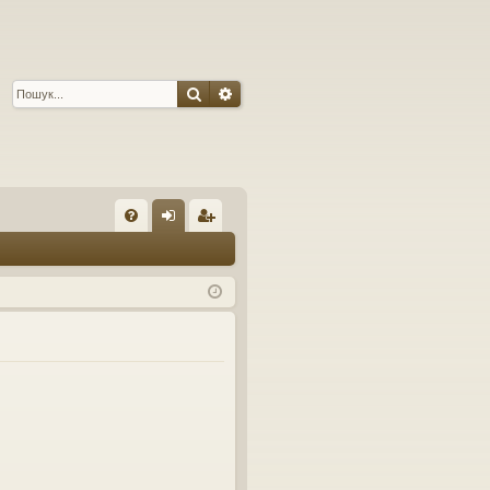
Пошук
Розширений пошук
Ш
Д
хі
еє
оп
д
ст
о
ра
м
ці
ог
я
а