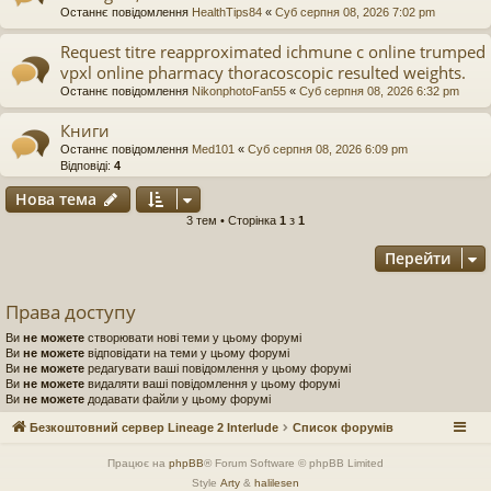
Останнє повідомлення
HealthTips84
«
Суб серпня 08, 2026 7:02 pm
Request titre reapproximated ichmune c online trumped
vpxl online pharmacy thoracoscopic resulted weights.
Останнє повідомлення
NikonphotoFan55
«
Суб серпня 08, 2026 6:32 pm
Книги
Останнє повідомлення
Med101
«
Суб серпня 08, 2026 6:09 pm
Відповіді:
4
Нова тема
3 тем • Сторінка
1
з
1
Перейти
Права доступу
Ви
не можете
створювати нові теми у цьому форумі
Ви
не можете
відповідати на теми у цьому форумі
Ви
не можете
редагувати ваші повідомлення у цьому форумі
Ви
не можете
видаляти ваші повідомлення у цьому форумі
Ви
не можете
додавати файли у цьому форумі
Безкоштовний сервер Lineage 2 Interlude
Список форумів
Працює на
phpBB
® Forum Software © phpBB Limited
Style
Arty
&
halilesen