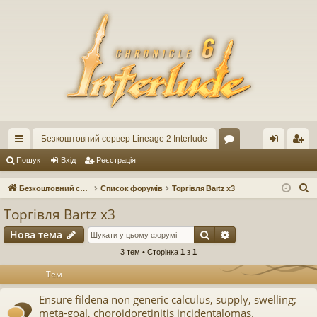
Безкоштовний сервер Lineage 2 Interlude
ви
ор
хі
еє
Пошук
Вхід
Реєстрація
дк
ум
д
ст
П
Безкоштовний сервер Lineage 2 Interlude
Список форумів
Торгівля Bartz x3
ий
и
ра
о
Торгівля Bartz x3
ш
до
ці
Пошук
Розширений по
Нова тема
у
ст
я
к
3 тем • Сторінка
1
з
1
уп
Тем
Ensure fildena non generic calculus, supply, swelling;
meta-goal, choroidoretinitis incidentalomas.