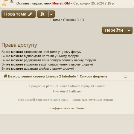
Останнє повідомлення
Morreti.GM
«
Сер грудня 25, 2024 7:15 pm
Нова тема
1 тема • Сторінка
1
з
1
Перейти
Права доступу
Ви
не можете
створювати нові теми у цьому форумі
Ви
не можете
відповідати на теми у цьому форумі
Ви
не можете
редагувати ваші повідомлення у цьому форумі
Ви
не можете
видаляти ваші повідомлення у цьому форумі
Ви
не можете
додавати файли у цьому форумі
Безкоштовний сервер Lineage 2 Interlude
Список форумів
Працює на
phpBB
® Forum Software © phpBB Limited
Style
Arty
&
halilesen
Український переклад © 2005-2023
Українська підтримка phpBB
Конфіденційність
|
Умови