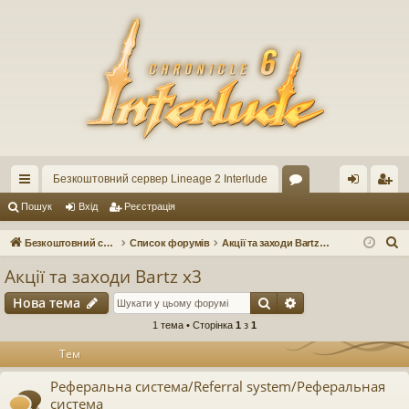
Безкоштовний сервер Lineage 2 Interlude
ви
ор
хі
еє
Пошук
Вхід
Реєстрація
дк
ум
д
ст
П
Безкоштовний сервер Lineage 2 Interlude
Список форумів
Акції та заходи Bartz x3
ий
и
ра
о
Акції та заходи Bartz x3
ш
до
ці
Пошук
Розширений по
Нова тема
у
ст
я
к
1 тема • Сторінка
1
з
1
уп
Тем
Реферальна система/Referral system/Реферальная
система