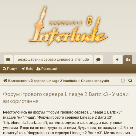
Безкоштовний сервер Lineage 2 Interlude
ви
ор
хі
еє
Пошук
Вхід
Реєстрація
дк
ум
д
ст
П
Безкоштовний сервер Lineage 2 Interlude
Список форумів
ий
и
ра
о
Форум ігрового сервера Lineage 2 Bartz x3 - Умови
ш
до
ці
використання
у
ст
я
к
Реєструючись на форумі “Форум ігрового сервера Lineage 2 Bartz x3”
уп
(надалі “ми”, “наш”, “Форум ігрового сервера Lineage 2 Bartz x3”,
“http://forum.la2bartz.com”), ви підтверджуєте свою згоду з наступними
умовами. Якщо ви не погоджуєтесь з ними, будь ласка, не заходьте і/або не
користуйтесь “Форум ігрового сервера Lineage 2 Bartz x3”. Ми залишаємо