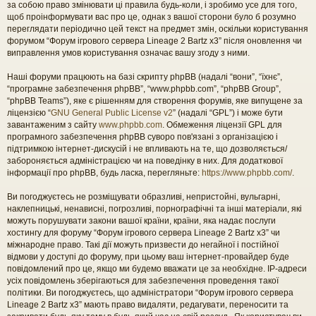
за собою право змінювати ці правила будь-коли, і зробимо усе для того,
щоб проінформувати вас про це, однак з вашої сторони було б розумно
переглядати періодично цей текст на предмет змін, оскільки користування
форумом “Форум ігрового сервера Lineage 2 Bartz x3” після оновлення чи
виправлення умов користування означає вашу згоду з ними.
Наші форуми працюють на базі скрипту phpBB (надалі “вони”, “їхнє”,
“програмне забезпечення phpBB”, “www.phpbb.com”, “phpBB Group”,
“phpBB Teams”), яке є рішенням для створення форумів, яке випущене за
ліцензією “
GNU General Public License v2
” (надалі “GPL”) і може бути
завантаженим з сайту
www.phpbb.com
. Обмеження ліцензії GPL для
програмного забезпечення phpBB суворо пов'язані з організацією і
підтримкою інтернет-дискусій і не впливають на те, що дозволяється/
забороняється адміністрацією чи на поведінку в них. Для додаткової
інформації про phpBB, будь ласка, перегляньте:
https://www.phpbb.com/
.
Ви погоджуєтесь не розміщувати образливі, непристойні, вульгарні,
наклепницькі, ненависні, погрозливі, порнографічні та інші матеріали, які
можуть порушувати закони вашої країни, країни, яка надає послуги
хостингу для форуму “Форум ігрового сервера Lineage 2 Bartz x3” чи
міжнародне право. Такі дії можуть призвести до негайної і постійної
відмови у доступі до форуму, при цьому ваш інтернет-провайдер буде
повідомлений про це, якщо ми будемо вважати це за необхідне. IP-адреси
усіх повідомлень зберігаються для забезпечення проведення такої
політики. Ви погоджуєтесь, що адміністратори “Форум ігрового сервера
Lineage 2 Bartz x3” мають право видаляти, редагувати, переносити та