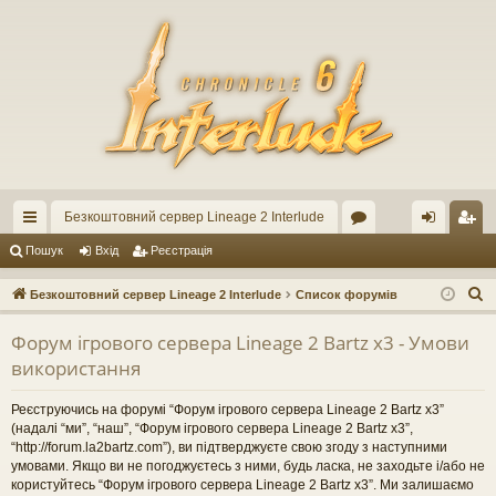
Безкоштовний сервер Lineage 2 Interlude
ви
ор
хі
еє
Пошук
Вхід
Реєстрація
дк
ум
д
ст
П
Безкоштовний сервер Lineage 2 Interlude
Список форумів
ий
и
ра
о
Форум ігрового сервера Lineage 2 Bartz x3 - Умови
ш
до
ці
використання
у
ст
я
к
Реєструючись на форумі “Форум ігрового сервера Lineage 2 Bartz x3”
уп
(надалі “ми”, “наш”, “Форум ігрового сервера Lineage 2 Bartz x3”,
“http://forum.la2bartz.com”), ви підтверджуєте свою згоду з наступними
умовами. Якщо ви не погоджуєтесь з ними, будь ласка, не заходьте і/або не
користуйтесь “Форум ігрового сервера Lineage 2 Bartz x3”. Ми залишаємо