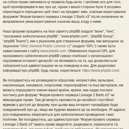
за собою право змінювати ці правила будь-коли, і зробимо усе для того,
щоб проінформувати вас про це, однак з вашої сторони було б розумно
переглядати періодично цей текст на предмет змін, оскільки користування
форумом “Форум ігрового сервера Lineage 2 Bartz x3” після оновлення чи
виправлення умов користування означає вашу згоду з ними.
Наші форуми працюють на базі скрипту phpBB (надалі “вони”, “їхнє”,
“програмне забезпечення phpBB”, “www.phpbb.com”, “phpBB Group”,
“phpBB Teams”), яке є рішенням для створення форумів, яке випущене за
ліцензією “
GNU General Public License v2
” (надалі “GPL”) і може бути
завантаженим з сайту
www.phpbb.com
. Обмеження ліцензії GPL для
програмного забезпечення phpBB суворо пов'язані з організацією і
підтримкою інтернет-дискусій і не впливають на те, що дозволяється/
забороняється адміністрацією чи на поведінку в них. Для додаткової
інформації про phpBB, будь ласка, перегляньте:
https://www.phpbb.com/
.
Ви погоджуєтесь не розміщувати образливі, непристойні, вульгарні,
наклепницькі, ненависні, погрозливі, порнографічні та інші матеріали, які
можуть порушувати закони вашої країни, країни, яка надає послуги
хостингу для форуму “Форум ігрового сервера Lineage 2 Bartz x3” чи
міжнародне право. Такі дії можуть призвести до негайної і постійної
відмови у доступі до форуму, при цьому ваш інтернет-провайдер буде
повідомлений про це, якщо ми будемо вважати це за необхідне. IP-адреси
усіх повідомлень зберігаються для забезпечення проведення такої
політики. Ви погоджуєтесь, що адміністратори “Форум ігрового сервера
Lineage 2 Bartz x3” мають право видаляти, редагувати, переносити та