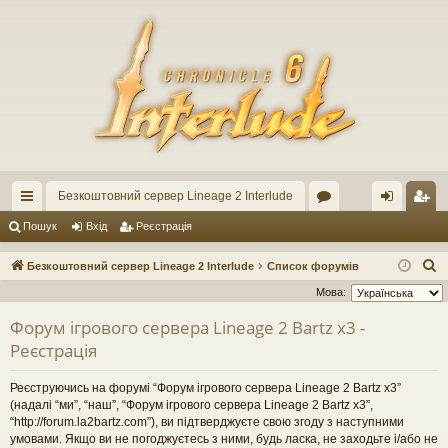
Безкоштовний сервер Lineage 2 Interlude
ви
ор
хі
еє
Пошук
Вхід
Реєстрація
дк
ум
д
ст
П
Безкоштовний сервер Lineage 2 Interlude
Список форумів
ий
и
ра
о
Мова:
ш
до
ці
Форум ігрового сервера Lineage 2 Bartz x3 -
у
Реєстрація
ст
я
к
уп
Реєструючись на форумі “Форум ігрового сервера Lineage 2 Bartz x3”
(надалі “ми”, “наш”, “Форум ігрового сервера Lineage 2 Bartz x3”,
“http://forum.la2bartz.com”), ви підтверджуєте свою згоду з наступними
умовами. Якщо ви не погоджуєтесь з ними, будь ласка, не заходьте і/або не