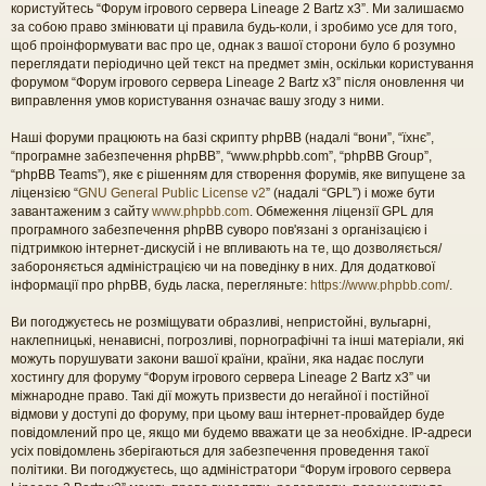
користуйтесь “Форум ігрового сервера Lineage 2 Bartz x3”. Ми залишаємо
за собою право змінювати ці правила будь-коли, і зробимо усе для того,
щоб проінформувати вас про це, однак з вашої сторони було б розумно
переглядати періодично цей текст на предмет змін, оскільки користування
форумом “Форум ігрового сервера Lineage 2 Bartz x3” після оновлення чи
виправлення умов користування означає вашу згоду з ними.
Наші форуми працюють на базі скрипту phpBB (надалі “вони”, “їхнє”,
“програмне забезпечення phpBB”, “www.phpbb.com”, “phpBB Group”,
“phpBB Teams”), яке є рішенням для створення форумів, яке випущене за
ліцензією “
GNU General Public License v2
” (надалі “GPL”) і може бути
завантаженим з сайту
www.phpbb.com
. Обмеження ліцензії GPL для
програмного забезпечення phpBB суворо пов'язані з організацією і
підтримкою інтернет-дискусій і не впливають на те, що дозволяється/
забороняється адміністрацією чи на поведінку в них. Для додаткової
інформації про phpBB, будь ласка, перегляньте:
https://www.phpbb.com/
.
Ви погоджуєтесь не розміщувати образливі, непристойні, вульгарні,
наклепницькі, ненависні, погрозливі, порнографічні та інші матеріали, які
можуть порушувати закони вашої країни, країни, яка надає послуги
хостингу для форуму “Форум ігрового сервера Lineage 2 Bartz x3” чи
міжнародне право. Такі дії можуть призвести до негайної і постійної
відмови у доступі до форуму, при цьому ваш інтернет-провайдер буде
повідомлений про це, якщо ми будемо вважати це за необхідне. IP-адреси
усіх повідомлень зберігаються для забезпечення проведення такої
політики. Ви погоджуєтесь, що адміністратори “Форум ігрового сервера