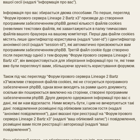
вашої сесії (надалі “інформація про вас”).
Інформація про вас збирається двома способами. По перше, перегляд
“Форум ігрового сервера Lineage 2 Bartz x3” призведе до створення
програмним забезпеченням phpBB деякої кількості файлів cookies
(невеликих текстових файлів, які завантажуються в папку тимчасових
файлів вашого браузера на вашому комп'ютері. Перші два файли cookies
містять лише ідентифікатор користувача (надалі “user-id”) і ідентифікатор
анонімної сесії (надалі “session-id”), які автоматично присвоюються вам
програмним забезпеченням phpBB. Третій файл cookie буде створено
після перегляду однієї з тем форуму “Форум ігрового сервера Lineage 2
Bartz x3”, він використовується для зберігання інформації про те, які теми
вже були переглянуті вами, збільшуючи зручність користування форумом.
Також під час перегляду “Форум ігрового сервера Lineage 2 Bartz
x3”можливе створення файлів cookies, які не стосуються програмного
забезпечення phpBB, однак вони виходять за рамки цього документу,
оскільки він поширюється виключно на сторінки, створені програмним
забезпеченням phpBB. Друге джерело одержання інформації про вас є
дані, які ви нам відсилаєте. Ними можуть бути, і цим не вичерпуються такі
дані: повідомлення розміщені під обліковим записом гостя (надалі
“анонімні повідомлення”), дані вказані при реєстрації на “Форум ігрового
сервера Lineage 2 Bartz x3” (надалі “ваш обліковий запис”) і повідомлення,
розміщені вами після реєстрації і авторизації (надалі “ваші
повідомлення”).