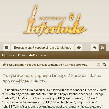
Безкоштовний сервер Lineage 2 Interlude
ви
ор
хі
еє
Пошук
Вхід
Реєстрація
дк
ум
д
ст
П
Безкоштовний сервер Lineage 2 Interlude
Список форумів
ий
и
ра
о
Форум ігрового сервера Lineage 2 Bartz x3 - Заява
ш
до
ці
про конфіденційність
у
ст
я
к
Ця політика детально пояснює, як “Форум ігрового сервера Lineage 2 Bartz
уп
x3” і його підрозділи (надалі “ми”, “наш”, “Форум ігрового сервера Lineage 2
Bartz x3”, “http://forum.la2bartz.com”) і phpBB (надалі “вони”, “їх”, “їхнє”,
“Програмне забезпечення phpBB”, “www.phpbb.com”, “phpBB Group”,
“phpBB Teams”) використовують інформацію, отриману під час будь-якої