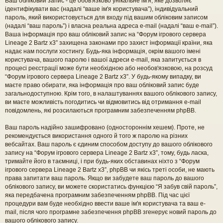
Ваш обліковий запис - це обов'язково унікальне ім'я, яке дозволяє
ідентифікувати вас (надалі “ваше ім'я користувача”), індивідуальний
пароль, який використовується для входу під вашим обліковим записом
(надалі “ваш пароль”) і власна реальна адреса e-mail (надалі “ваш e-mail”).
Ваша інформація про ваш обліковий запис на “Форум ігрового сервера
Lineage 2 Bartz x3” захищена законами про захист інформації країни, яка
надає нам послуги хостингу. Будь-яка інформація, окрім вашого імені
користувача, вашого паролю і вашої адреси e-mail, яка запитується в
процесі реєстрації може бути необхідною або необов'язковою, на розсуд
“Форум ігрового сервера Lineage 2 Bartz x3”. У будь-якому випадку, ви
маєте право обирати, яка інформація про ваш обліковий запис буде
загальнодоступною. Крім того, в налаштуваннях вашого облікового запису,
ви маєте можливість погодитись чи відмовитись від отримання e-mail
повідомлень, які розсилаються програмним забезпеченням phpBB.
Ваш пароль надійно зашифровано (одностороннім хешем). Проте, не
рекомендується використання одного й того ж паролю на різних
вебсайтах. Ваш пароль є єдиним способом доступу до вашого облікового
запису на “Форум ігрового сервера Lineage 2 Bartz x3”, тому, будь ласка,
тримайте його в таємниці, і при будь-яких обставинах ніхто з “Форум
ігрового сервера Lineage 2 Bartz x3”, phpBB чи якісь треті особи, не мають
права запитати ваш пароль. Якщо ви забудете ваш пароль до вашого
облікового запису, ви можете скористатись функцією “Я забув свій пароль”,
яка передбачена програмним забезпеченням phpBB. Під час цієї
процедури вам буде необхідно ввести ваше ім'я користувача та ваш e-
mail, після чого програмне забезпечення phpBB згенерує новий пароль до
вашого облікового запису.