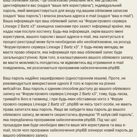
Ваш обліковий запис - це обов'язково унікальне ім'я, яке дозволяє
ідентифікувати вас (надалі “ваше ім'я користувача”), індивідуальний
пароль, який використовується для входу під вашим обліковим записом
(надалі “ваш пароль”) і власна реальна адреса e-mail (надалі “ваш e-mail”).
Ваша інформація про ваш обліковий запис на “Форум ігрового сервера
Lineage 2 Bartz x3” захищена законами про захист інформації країни, яка
надає нам послуги хостингу. Будь-яка інформація, окрім вашого імені
користувача, вашого паролю і вашої адреси e-mail, яка запитується в
процесі реєстрації може бути необхідною або необов'язковою, на розсуд
“Форум ігрового сервера Lineage 2 Bartz x3”. У будь-якому випадку, ви
маєте право обирати, яка інформація про ваш обліковий запис буде
загальнодоступною. Крім того, в налаштуваннях вашого облікового запису,
ви маєте можливість погодитись чи відмовитись від отримання e-mail
повідомлень, які розсилаються програмним забезпеченням phpBB.
Ваш пароль надійно зашифровано (одностороннім хешем). Проте, не
рекомендується використання одного й того ж паролю на різних
вебсайтах. Ваш пароль є єдиним способом доступу до вашого облікового
запису на “Форум ігрового сервера Lineage 2 Bartz x3”, тому, будь ласка,
тримайте його в таємниці, і при будь-яких обставинах ніхто з “Форум
ігрового сервера Lineage 2 Bartz x3”, phpBB чи якісь треті особи, не мають
права запитати ваш пароль. Якщо ви забудете ваш пароль до вашого
облікового запису, ви можете скористатись функцією “Я забув свій пароль”,
яка передбачена програмним забезпеченням phpBB. Під час цієї
процедури вам буде необхідно ввести ваше ім'я користувача та ваш e-
mail, після чого програмне забезпечення phpBB згенерує новий пароль до
вашого облікового запису.