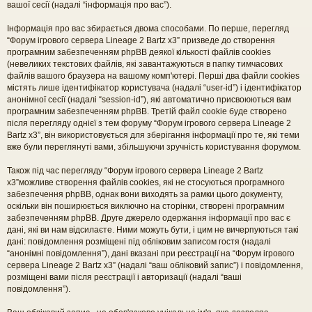
вашої сесії (надалі “інформація про вас”).
Інформація про вас збирається двома способами. По перше, перегляд
“Форум ігрового сервера Lineage 2 Bartz x3” призведе до створення
програмним забезпеченням phpBB деякої кількості файлів cookies
(невеликих текстових файлів, які завантажуються в папку тимчасових
файлів вашого браузера на вашому комп'ютері. Перші два файли cookies
містять лише ідентифікатор користувача (надалі “user-id”) і ідентифікатор
анонімної сесії (надалі “session-id”), які автоматично присвоюються вам
програмним забезпеченням phpBB. Третій файл cookie буде створено
після перегляду однієї з тем форуму “Форум ігрового сервера Lineage 2
Bartz x3”, він використовується для зберігання інформації про те, які теми
вже були переглянуті вами, збільшуючи зручність користування форумом.
Також під час перегляду “Форум ігрового сервера Lineage 2 Bartz
x3”можливе створення файлів cookies, які не стосуються програмного
забезпечення phpBB, однак вони виходять за рамки цього документу,
оскільки він поширюється виключно на сторінки, створені програмним
забезпеченням phpBB. Друге джерело одержання інформації про вас є
дані, які ви нам відсилаєте. Ними можуть бути, і цим не вичерпуються такі
дані: повідомлення розміщені під обліковим записом гостя (надалі
“анонімні повідомлення”), дані вказані при реєстрації на “Форум ігрового
сервера Lineage 2 Bartz x3” (надалі “ваш обліковий запис”) і повідомлення,
розміщені вами після реєстрації і авторизації (надалі “ваші
повідомлення”).