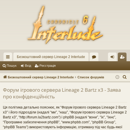
Безкоштовний сервер Lineage 2 Interlude
ви
ор
хі
еє
Пошук
Вхід
Реєстрація
дк
ум
д
ст
П
Безкоштовний сервер Lineage 2 Interlude
Список форумів
ий
и
ра
о
Форум ігрового сервера Lineage 2 Bartz x3 - Заява
ш
до
ці
про конфіденційність
у
ст
я
к
Ця політика детально пояснює, як “Форум ігрового сервера Lineage 2 Bartz
уп
x3” і його підрозділи (надалі “ми”, “наш”, “Форум ігрового сервера Lineage 2
Bartz x3”, “http://forum.la2bartz.com”) і phpBB (надалі “вони”, “їх”, “їхнє”,
“Програмне забезпечення phpBB”, “www.phpbb.com”, “phpBB Group”,
“phpBB Teams”) використовують інформацію, отриману під час будь-якої