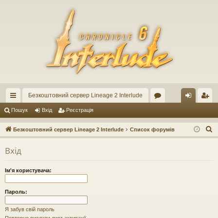
Безкоштовний сервер Lineage 2 Interlude
ви
ор
хі
еє
Пошук
Вхід
Реєстрація
дк
ум
д
ст
П
Безкоштовний сервер Lineage 2 Interlude
Список форумів
ий
и
ра
о
Вхід
ш
до
ці
у
ст
я
Ім'я користувача:
к
уп
Пароль:
Я забув свій пароль
Повторно вислати лист активації