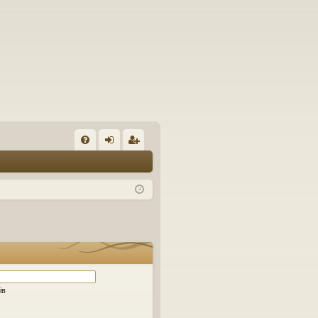
Ш
Д
хі
еє
оп
д
ст
о
ра
м
ці
ог
я
а
ів