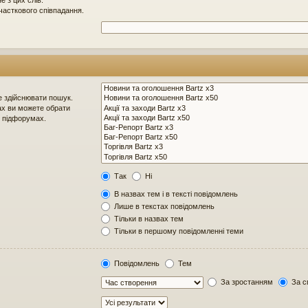
 з цих слів.
часткового співпадання.
е здійснювати пошук.
х ви можете обрати
в підфорумах.
Так
Ні
В назвах тем і в тексті повідомлень
Лише в текстах повідомлень
Тільки в назвах тем
Тільки в першому повідомленні теми
Повідомлень
Тем
За зростанням
За с