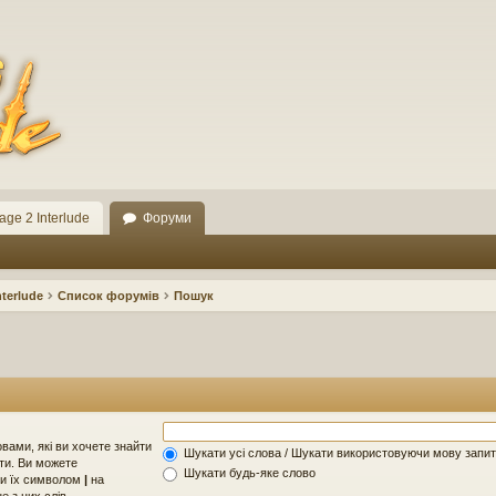
ge 2 Interlude
Форуми
terlude
Список форумів
Пошук
вами, які ви хочете знайти
Шукати усі слова / Шукати використовуючи мову запит
ти. Ви можете
Шукати будь-яке слово
чи їх символом
|
на