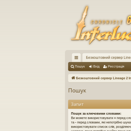
Безкоштовний сервер Linea
ви
Пошук
Вхід
Реєстрація
дк
Безкоштовний сервер Lineage 2 In
ий
Пошук
до
ст
Запит
уп
Пошук за ключовими словами:
Ви можете використовувати
+
перед сло
та
-
перед словами, які непотрібно шука
використовувати список слів, розділяю