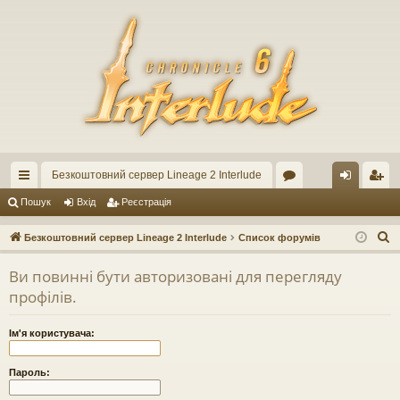
Безкоштовний сервер Lineage 2 Interlude
ви
ор
хі
еє
Пошук
Вхід
Реєстрація
дк
ум
д
ст
П
Безкоштовний сервер Lineage 2 Interlude
Список форумів
ий
и
ра
о
Ви повинні бути авторизовані для перегляду
ш
до
ці
профілів.
у
ст
я
к
Ім'я користувача:
уп
Пароль: