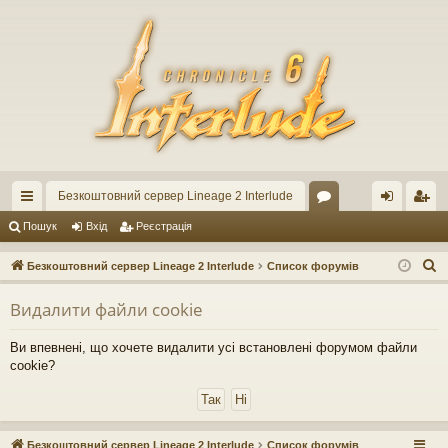
Безкоштовний сервер Lineage 2 Interlude
ви
ор
хі
еє
Пошук
Вхід
Реєстрація
дк
ум
д
ст
П
Безкоштовний сервер Lineage 2 Interlude
Список форумів
ий
и
ра
о
Видалити файли cookie
ш
до
ці
у
ст
я
Ви впевнені, що хочете видалити усі встановлені форумом файли
к
cookie?
уп
Безкоштовний сервер Lineage 2 Interlude
Список форумів