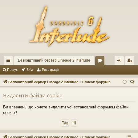
Безкоштовний сервер Lineage 2 Interlude
ви
ор
хі
еє
Пошук
Вхід
Реєстрація
дк
ум
д
ст
П
Безкоштовний сервер Lineage 2 Interlude
Список форумів
ий
и
ра
о
Видалити файли cookie
ш
до
ці
у
ст
я
Ви впевнені, що хочете видалити усі встановлені форумом файли
к
cookie?
уп
Безкоштовний сервер Lineage 2 Interlude
Список форумів