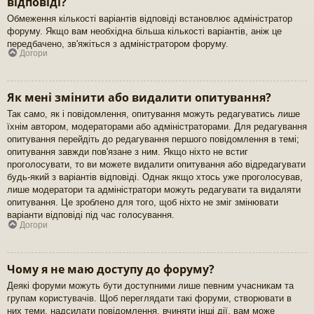
відповіді?
Обмеження кількості варіантів відповіді встановлює адміністратор
форуму. Якщо вам необхідна більша кількості варіантів, аніж це
передбачено, зв'яжіться з адміністратором форуму.
Догори
Як мені змінити або видалити опитування?
Так само, як і повідомлення, опитування можуть редагуватись лише
їхнім автором, модераторами або адміністраторами. Для редагування
опитування перейдіть до редагування першого повідомлення в темі;
опитування завжди пов'язане з ним. Якщо ніхто не встиг
проголосувати, то ви можете видалити опитування або відредагувати
будь-який з варіантів відповіді. Однак якщо хтось уже проголосував,
лише модератори та адміністратори можуть редагувати та видаляти
опитування. Це зроблено для того, щоб ніхто не зміг змінювати
варіанти відповіді під час голосування.
Догори
Чому я не маю доступу до форуму?
Деякі форуми можуть бути доступними лише певним учасникам та
групам користувачів. Щоб переглядати такі форуми, створювати в
них теми, надсилати повідомлення, вчиняти інші дії, вам може