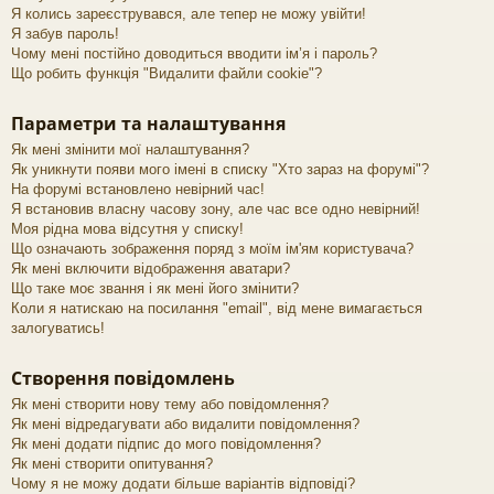
Я колись зареєструвався, але тепер не можу увійти!
Я забув пароль!
Чому мені постійно доводиться вводити ім’я і пароль?
Що робить функція "Видалити файли cookie"?
Параметри та налаштування
Як мені змінити мої налаштування?
Як уникнути появи мого імені в списку "Хто зараз на форумі"?
На форумі встановлено невірний час!
Я встановив власну часову зону, але час все одно невірний!
Моя рідна мова відсутня у списку!
Що означають зображення поряд з моїм ім'ям користувача?
Як мені включити відображення аватари?
Що таке моє звання і як мені його змінити?
Коли я натискаю на посилання "email", від мене вимагається
залогуватись!
Створення повідомлень
Як мені створити нову тему або повідомлення?
Як мені відредагувати або видалити повідомлення?
Як мені додати підпис до мого повідомлення?
Як мені створити опитування?
Чому я не можу додати більше варіантів відповіді?