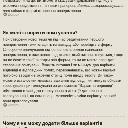
Незважаючи на це, ви зможете скасувати додавання підпису в
окремих повідомлення, знявши прапорець
Завжди використовувати
ваш підпис
в формі створення повідомлення.
Догори
Як мені створити опитування?
При створенні нової теми чи під час редагування першого
повідомлення теми клацніть на вкладці або перейдіть в форму
Створити опитування
під основною формою написання
повідомлення, в залежності від стилю, який використовується; якщо
ви не бачите такої вкладки або форми, то ви не маєте прав для
створення опитувань. Вкажіть питання і як мінімум два варіанти
відповіді в відповідних полях, переконавшись, що кожен варіант
потрібно вводити в окремій стрічці поля вводу тексту. Ви також
можете встановити кількість варіантів відповіді, які можуть обирати
користувачі при голосуванні за допомогою "Варіантів відповіді",
обмеження в часі для голосування в днях (0 для вічного
голосування) і, на сам кінець, можливість зміни варіанту, за який
вони проголосували.
Догори
Чому я не можу додати більше варіантів