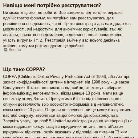
Навіщо мені потрібно реєструватися?
Ви можете цього і не робити. Все залежить від того, як вирішив
адміністратор форуму, чи потрібно вам реєструватись для
розміщення повідомлень, чи ні. Проте реєстрація дає вам додаткові
можливості, які недоступні для анонімних користувачів, такі як
аватари, приватні повідомлення, відсилання email-повідомлень,
участь в групах і т. д. Реєстрація займе у вас всього декілька
хвилин, тому ми рекомендуємо це зробити.
Догори
Що таке COPPA?
COPPA (Children's Online Privacy Protection Act of 1998), або Акт про
захист конфіденційності дитини в інтернеті від 1998 року - це закон
Сполучених Штатів, що вимагає від сайтів, які можуть збирати
інформацію від неповнолітніх, віком менше 13 років, мати на це
письмову згоду батьків. Припустимо й інше підтвердження що
опікуни дозволяють збір особистої інформації від неповнолітніх,
віком менше 13 років. Якщо ви не впевнені, чи це може стосуватись
вас або форуму, зверніться за допомогою до юрисконсульта.
Зверніть увагу, що phpBB Limited адміністрація даної конференції не
може надавати консультацій з юридичних питань і не є об'єктом
юридичних відносин, окрім вказаних у відповіді на питання "З ким
мені зв'язатись з питань некоректного використання і / або юридичних