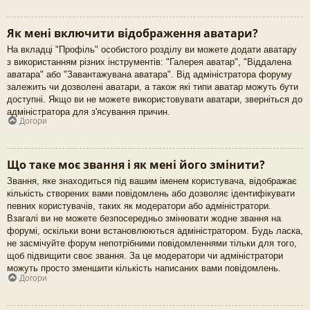
Як мені включити відображення аватари?
На вкладці "Профіль" особистого розділу ви можете додати аватару
з використанням різних інструментів: "Галерея аватар", "Віддалена
аватара" або "Завантажувана аватара". Від адміністратора форуму
залежить чи дозволені аватари, а також які типи аватар можуть бути
доступні. Якщо ви не можете використовувати аватари, зверніться до
адміністратора для з'ясування причин.
Догори
Що таке моє звання і як мені його змінити?
Звання, яке знаходиться під вашим іменем користувача, відображає
кількість створених вами повідомлень або дозволяє ідентифікувати
певних користувачів, таких як модератори або адміністратори.
Взагалі ви не можете безпосередньо змінювати жодне звання на
форумі, оскільки вони встановлюються адміністратором. Будь ласка,
не засмічуйте форум непотрібними повідомленнями тільки для того,
щоб підвищити своє звання. За це модератори чи адміністратори
можуть просто зменшити кількість написаних вами повідомлень.
Догори