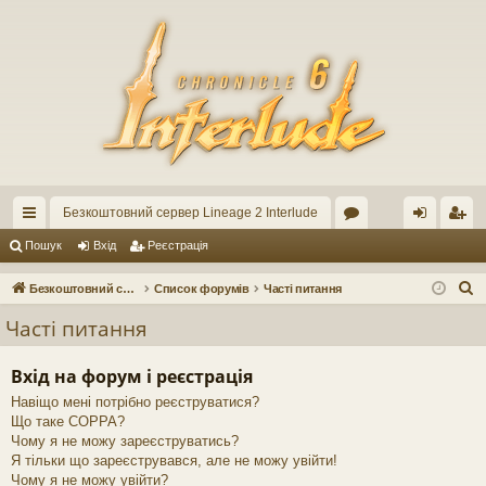
Безкоштовний сервер Lineage 2 Interlude
ви
ор
хі
еє
Пошук
Вхід
Реєстрація
дк
ум
д
ст
П
Безкоштовний сервер Lineage 2 Interlude
Список форумів
Часті питання
ий
и
ра
о
Часті питання
ш
до
ці
у
Вхід на форум і реєстрація
ст
я
к
Навіщо мені потрібно реєструватися?
уп
Що таке COPPA?
Чому я не можу зареєструватись?
Я тільки що зареєструвався, але не можу увійти!
Чому я не можу увійти?