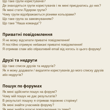
Що таке групи користувачів?
Де знаходяться групи користувачів і як мені приєднатись до них?
Як мені стати Лідером групи?
Чому групи відображаються різними кольорами?
Що таке група за замовчуванням?
Що таке "Наша команда"?
Приватні повідомлення
Я не можу відсилати приватні повідомлення!
Я постійно отримую небажані приватні повідомлення!
Я отримав спам або образливий email від когось із цього форуму!
Друзі та недруги
Що таке список друзів та недругів?
Як я можу додавати / видаляти користувачів до мого списку друзів
або недругів?
Пошук по форумах
Як мені здійснити пошук на форумі?
Чому мій пошук не дає результатів?
В результаті пошуку я отримав порожню сторінку!
Як мені знайти учасників форуму?
Як мені знайти власні повідомлення та теми?