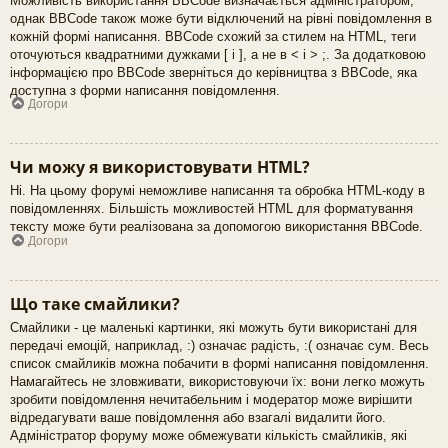
Можливість використання BBCode визначається адміністратором,
однак BBCode також може бути відключений на рівні повідомлення в
кожній формі написання. BBCode схожий за стилем на HTML, теги
оточуються квадратними дужками [ і ], а не в < і > ;. За додатковою
інформацією про BBCode зверніться до керівництва з BBCode, яка
доступна з форми написання повідомлення.
Догори
Чи можу я використовувати HTML?
Ні. На цьому форумі неможливе написання та обробка HTML-коду в
повідомленнях. Більшість можливостей HTML для форматування
тексту може бути реалізована за допомогою використання BBCode.
Догори
Що таке смайлики?
Смайлики - це маленькі картинки, які можуть бути використані для
передачі емоцій, наприклад, :) означає радість, :( означає сум. Весь
список смайликів можна побачити в формі написання повідомлення.
Намагайтесь не зловживати, використовуючи їх: вони легко можуть
зробити повідомлення нечитабельним і модератор може вирішити
відредагувати ваше повідомлення або взагалі видалити його.
Адміністратор форуму може обмежувати кількість смайликів, які