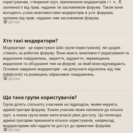
користувачам, створення груп, призначення модераторів і т. п., В
залежності від прав, наданих їм засновником форуму. Також вони
володіють усіма можливостями модераторів в усіх форумах,
залежно від прав, наданих ним засновником форуму.
Догори
Хто такі модератори?
Модератори - це користувачі (або групи користувачів), які щодня
стежать за роботою форуму. Вони мають можливості редагування та
видалення повідомлень, закриття, відкриття, переміщення,
видалення та об'єднання тем на форумі, за який вони відповідають.
Основне завдання модераторів - не допускати відхилень від тем
(оффтопік) та розміщень образливих повідомлень.
Догори
Що таке групи користувачів?
Групи ділять спільноту учасників на підрозділи, якими керують
адміністратори форуму. Кожен учасник може належати до кількох
груп, а кожна група може мати власні рівні доступу. Це полегшує
адміністраторам призначити кількох користувачів, наприклад,
модераторами або надати їм доступ до приватних форумів.
Догори