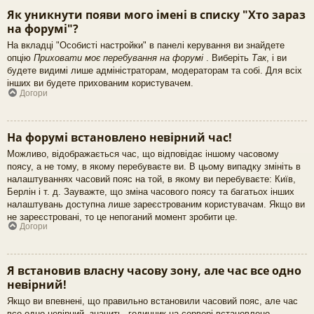
Як уникнути появи мого імені в списку "Хто зараз
на форумі"?
На вкладці "Особисті настройки" в панелі керування ви знайдете
опцію
Приховати моє перебування на форумі
. Виберіть
Так
, і ви
будете видимі лише адміністраторам, модераторам та собі. Для всіх
інших ви будете прихованим користувачем.
Догори
На форумі встановлено невірний час!
Можливо, відображається час, що відповідає іншому часовому
поясу, а не тому, в якому перебуваєте ви. В цьому випадку змініть в
налаштуваннях часовий пояс на той, в якому ви перебуваєте: Київ,
Берлін і т. д. Зауважте, що зміна часового поясу та багатьох інших
налаштувань доступна лише зареєстрованим користувачам. Якщо ви
не зареєстровані, то це непоганий момент зробити це.
Догори
Я встановив власну часову зону, але час все одно
невірний!
Якщо ви впевнені, що правильно встановили часовий пояс, але час
все одно невірний, значить, годинник на сервері встановлено