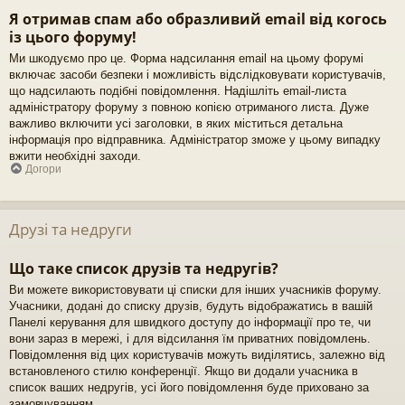
Я отримав спам або образливий email від когось
із цього форуму!
Ми шкодуємо про це. Форма надсилання email на цьому форумі
включає засоби безпеки і можливість відслідковувати користувачів,
що надсилають подібні повідомлення. Надішліть email-листа
адміністратору форуму з повною копією отриманого листа. Дуже
важливо включити усі заголовки, в яких міститься детальна
інформація про відправника. Адміністратор зможе у цьому випадку
вжити необхідні заходи.
Догори
Друзі та недруги
Що таке список друзів та недругів?
Ви можете використовувати ці списки для інших учасників форуму.
Учасники, додані до списку друзів, будуть відображатись в вашій
Панелі керування для швидкого доступу до інформації про те, чи
вони зараз в мережі, і для відсилання їм приватних повідомлень.
Повідомлення від цих користувачів можуть виділятись, залежно від
встановленого стилю конференції. Якщо ви додали учасника в
список ваших недругів, усі його повідомлення буде приховано за
замовчуванням.