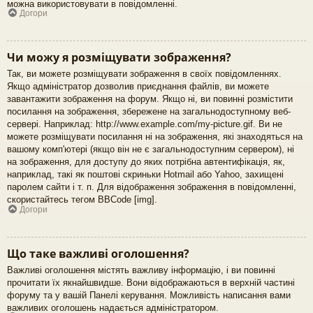
можна використовувати в повідомленні.
Догори
Чи можу я розміщувати зображення?
Так, ви можете розміщувати зображення в своїх повідомленнях.
Якщо адміністратор дозволив приєднання файлів, ви можете
завантажити зображення на форум. Якщо ні, ви повинні розмістити
посилання на зображення, збережене на загальнодоступному веб-
сервері. Наприклад: http://www.example.com/my-picture.gif. Ви не
можете розміщувати посилання ні на зображення, які знаходяться на
вашому комп'ютері (якщо він не є загальнодоступним сервером), ні
на зображення, для доступу до яких потрібна автентифікація, як,
наприклад, такі як поштові скриньки Hotmail або Yahoo, захищені
паролем сайти і т. п. Для відображення зображення в повідомленні,
скористайтесь тегом BBCode [img].
Догори
Що таке важливі оголошення?
Важливі оголошення містять важливу інформацію, і ви повинні
прочитати їх якнайшвидше. Вони відображаються в верхній частині
форуму та у вашій Панелі керування. Можливість написання вами
важливих оголошень надається адміністратором.