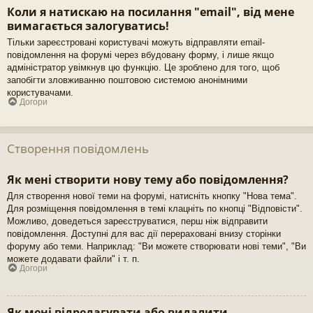
Коли я натискаю на посилання "email", від мене
вимагається залогуватись!
Тільки зареєстровані користувачі можуть відправляти email-
повідомлення на форумі через вбудовану форму, і лише якщо
адміністратор увімкнув цю функцію. Це зроблено для того, щоб
запобігти зловживанню поштовою системою анонімними
користувачами.
Догори
Створення повідомлень
Як мені створити нову тему або повідомлення?
Для створення нової теми на форумі, натисніть кнопку "Нова тема".
Для розміщення повідомлення в темі клацніть по кнопці "Відповісти".
Можливо, доведеться зареєструватися, перш ніж відправити
повідомлення. Доступні для вас дії перераховані внизу сторінки
форуму або теми. Наприклад: "Ви можете створювати нові теми", "Ви
можете додавати файли" і т. п.
Догори
Як мені відредагувати або видалити