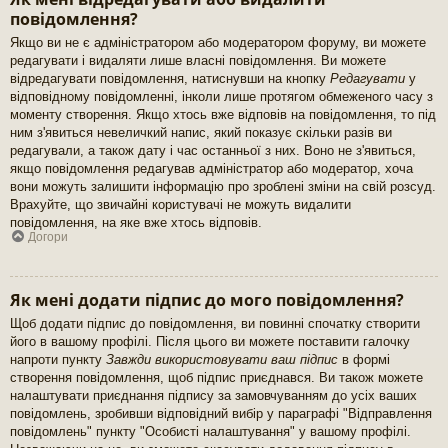
повідомлення?
Якщо ви не є адміністратором або модератором форуму, ви можете
редагувати і видаляти лише власні повідомлення. Ви можете
відредагувати повідомлення, натиснувши на кнопку
Редагувати
у
відповідному повідомленні, інколи лише протягом обмеженого часу з
моменту створення. Якщо хтось вже відповів на повідомлення, то під
ним з'явиться невеличкий напис, який показує скільки разів ви
редагували, а також дату і час останньої з них. Воно не з'явиться,
якщо повідомлення редагував адміністратор або модератор, хоча
вони можуть залишити інформацію про зроблені зміни на свій розсуд.
Врахуйте, що звичайні користувачі не можуть видалити
повідомлення, на яке вже хтось відповів.
Догори
Як мені додати підпис до мого повідомлення?
Щоб додати підпис до повідомлення, ви повинні спочатку створити
його в вашому профілі. Після цього ви можете поставити галочку
напроти пункту
Завжди використовувати ваш підпис
в формі
створення повідомлення, щоб підпис приєднався. Ви також можете
налаштувати приєднання підпису за замовчуванням до усіх ваших
повідомлень, зробивши відповідний вибір у параграфі "Відправлення
повідомлень" пункту "Особисті налаштування" у вашому профілі.