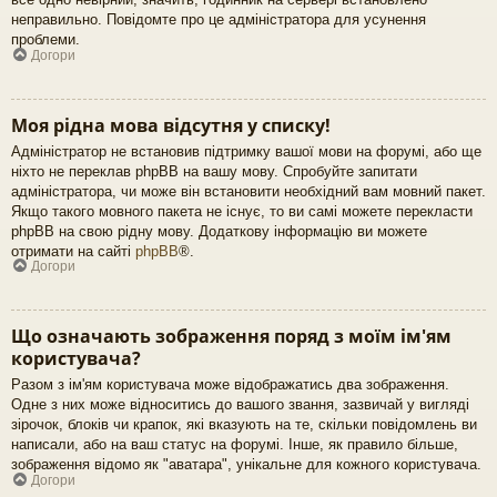
неправильно. Повідомте про це адміністратора для усунення
проблеми.
Догори
Моя рідна мова відсутня у списку!
Адміністратор не встановив підтримку вашої мови на форумі, або ще
ніхто не переклав phpBB на вашу мову. Спробуйте запитати
адміністратора, чи може він встановити необхідний вам мовний пакет.
Якщо такого мовного пакета не існує, то ви самі можете перекласти
phpBB на свою рідну мову. Додаткову інформацію ви можете
отримати на сайті
phpBB
®.
Догори
Що означають зображення поряд з моїм ім'ям
користувача?
Разом з ім'ям користувача може відображатись два зображення.
Одне з них може відноситись до вашого звання, зазвичай у вигляді
зірочок, блоків чи крапок, які вказують на те, скільки повідомлень ви
написали, або на ваш статус на форумі. Інше, як правило більше,
зображення відомо як "аватара", унікальне для кожного користувача.
Догори