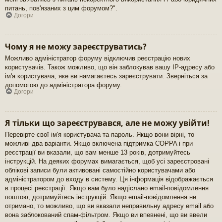
питань, пов'язаних з цим форумом?".
Догори
Чому я не можу зареєструватись?
Можливо адміністратор форуму відключив реєстрацію нових
користувачів. Також можливо, що він заблокував вашу IP-адресу або
ім'я користувача, яке ви намагаєтесь зареєструвати. Зверніться за
допомогою до адміністратора форуму.
Догори
Я тільки що зареєструвався, але не можу увійти!
Перевірте свої ім'я користувача та пароль. Якщо вони вірні, то
можливі два варіанти. Якщо включена підтримка COPPA і при
реєстрації ви вказали, що вам менше 13 років, дотримуйтесь
інструкцій. На деяких форумах вимагається, щоб усі зареєстровані
облікові записи були активовані самостійно користувачами або
адміністратором до входу в систему. Ця інформація відображається
в процесі реєстрації. Якщо вам було надіслано email-повідомлення
поштою, дотримуйтесь інструкцій. Якщо email-повідомлення не
отримано, то можливо, що ви вказали неправильну адресу email або
вона заблокований спам-фільтром. Якщо ви впевнені, що ви ввели