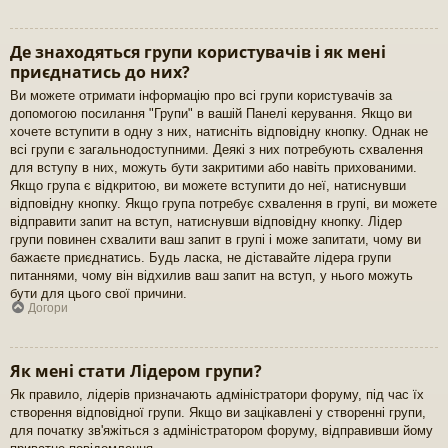
Де знаходяться групи користувачів і як мені
приєднатись до них?
Ви можете отримати інформацію про всі групи користувачів за
допомогою посилання "Групи" в вашій Панелі керування. Якщо ви
хочете вступити в одну з них, натисніть відповідну кнопку. Однак не
всі групи є загальнодоступними. Деякі з них потребують схвалення
для вступу в них, можуть бути закритими або навіть прихованими.
Якщо група є відкритою, ви можете вступити до неї, натиснувши
відповідну кнопку. Якщо група потребує схвалення в групі, ви можете
відправити запит на вступ, натиснувши відповідну кнопку. Лідер
групи повинен схвалити ваш запит в групі і може запитати, чому ви
бажаєте приєднатись. Будь ласка, не діставайте лідера групи
питаннями, чому він відхилив ваш запит на вступ, у нього можуть
бути для цього свої причини.
Догори
Як мені стати Лідером групи?
Як правило, лідерів призначають адміністратори форуму, під час їх
створення відповідної групи. Якщо ви зацікавлені у створенні групи,
для початку зв'яжіться з адміністратором форуму, відправивши йому