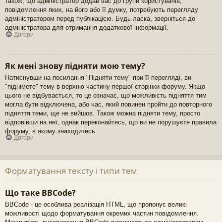
також, що адміністратор додав вас до групи користувачів,
повідомлення яких, на його або її думку, потребують перегляду
адміністратором перед публікацією. Будь ласка, зверніться до
адміністратора для отримання додаткової інформації.
Догори
Як мені знову підняти мою тему?
Натиснувши на посилання "Підняти тему" при її перегляді, ви
"піднімете" тему в верхню частину першої сторінки форуму. Якщо
цього не відбувається, то це означає, що можливість підняття тим
могла бути відключена, або час, який повинен пройти до повторного
підняття теми, ще не вийшов. Також можна підняти тему, просто
відповівши на неї, однак переконайтесь, що ви не порушуєте правила
форуму, в якому знаходитесь.
Догори
Форматування тексту і типи тем
Що таке BBCode?
BBCode - це особлива реалізація HTML, що пропонує великі
можливості щодо форматування окремих частин повідомлення.