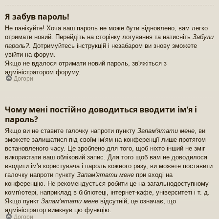
Я забув пароль!
Не панікуйте! Хоча ваш пароль не може бути відновлено, вам легко
отримати новий. Перейдіть на сторінку логування та натисніть
Забули
пароль?
. Дотримуйтесь інструкцій і незабаром ви знову зможете
увійти на форум.
Якщо не вдалося отримати новий пароль, зв'яжіться з
адміністратором форуму.
Догори
Чому мені постійно доводиться вводити ім’я і
пароль?
Якщо ви не ставите галочку напроти пункту
Запам'ятати мене
, ви
зможете залишатися під своїм ім'ям на конференції лише протягом
встановленого часу. Це зроблено для того, щоб ніхто інший не зміг
використати ваш обліковий запис. Для того щоб вам не доводилося
вводити ім'я користувача і пароль кожного разу, ви можете поставити
галочку напроти пункту
Запам'ятати мене
при вході на
конференцію. Не рекомендується робити це на загальнодоступному
комп'ютері, наприклад в бібліотеці, інтернет-кафе, університеті і т. д.
Якщо пункт
Запам'ятати мене
відсутній, це означає, що
адміністратор вимкнув цю функцію.
Догори