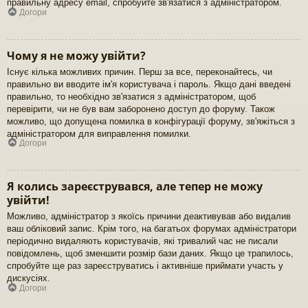
правильну адресу email, спробуйте зв'язатися з адміністратором.
Догори
Чому я не можу увійти?
Існує кілька можливих причин. Перш за все, переконайтесь, чи
правильно ви вводите ім'я користувача і пароль. Якщо дані введені
правильно, то необхідно зв'язатися з адміністратором, щоб
перевірити, чи не був вам заборонено доступ до форуму. Також
можливо, що допущена помилка в конфігурації форуму, зв'яжіться з
адміністратором для виправлення помилки.
Догори
Я колись зареєструвався, але тепер не можу
увійти!
Можливо, адміністратор з якоїсь причини деактивував або видалив
ваш обліковий запис. Крім того, на багатьох форумах адміністратори
періодично видаляють користувачів, які тривалий час не писали
повідомлень, щоб зменшити розмір бази даних. Якщо це трапилось,
спробуйте ще раз зареєструватись і активніше приймати участь у
дискусіях.
Догори