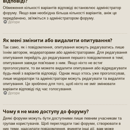
відповіді?
Обмеження кількості варіантів відповіді встановлює адміністратор
форуму. Якщо вам необхідна більша кількості варіантів, аніж це
передбачено, зв'яжіться з адміністратором форуму.
Догори
Як мені змінити або видалити опитування?
Так само, як і повідомлення, опитування можуть редагуватись лише
їхнім автором, модераторами або адміністраторами. Для редагування
опитування перейдіть до редагування першого повідомлення в темі;
опитування завжди пов'язане з ним. Якщо ніхто не встиг
проголосувати, то ви можете видалити опитування або відредагувати
будь-який з варіантів відповіді. Однак якщо хтось уже проголосував,
лише модератори та адміністратори можуть редагувати та видаляти
опитування. Це зроблено для того, щоб ніхто не зміг змінювати
варіанти відповіді під час голосування.
Догори
Чому я не маю доступу до форуму?
Деякі форуми можуть бути доступними лише певним учасникам та
групам користувачів. Щоб переглядати такі форуми, створювати в
них теми, надсилати повідомлення, вчиняти інші дії, вам може