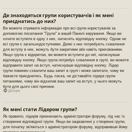
Де знаходяться групи користувачів і як мені
приєднатись до них?
Ви можете отримати інформацію про всі групи користувачів за
допомогою посилання "Групи" в вашій Панелі керування. Якщо ви
хочете вступити в одну з них, натисніть відповідну кнопку. Однак не
всі групи є загальнодоступними. Деякі з них потребують схвалення
для вступу в них, можуть бути закритими або навіть прихованими.
Якщо група є відкритою, ви можете вступити до неї, натиснувши
відповідну кнопку. Якщо група потребує схвалення в групі, ви можете
відправити запит на вступ, натиснувши відповідну кнопку. Лідер
групи повинен схвалити ваш запит в групі і може запитати, чому ви
бажаєте приєднатись. Будь ласка, не діставайте лідера групи
питаннями, чому він відхилив ваш запит на вступ, у нього можуть
бути для цього свої причини.
Догори
Як мені стати Лідером групи?
Як правило, лідерів призначають адміністратори форуму, під час їх
створення відповідної групи. Якщо ви зацікавлені у створенні групи,
для початку зв'яжіться з адміністратором форуму, відправивши йому