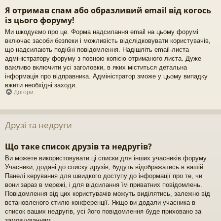
Я отримав спам або образливий email від когось
із цього форуму!
Ми шкодуємо про це. Форма надсилання email на цьому форумі
включає засоби безпеки і можливість відслідковувати користувачів,
що надсилають подібні повідомлення. Надішліть email-листа
адміністратору форуму з повною копією отриманого листа. Дуже
важливо включити усі заголовки, в яких міститься детальна
інформація про відправника. Адміністратор зможе у цьому випадку
вжити необхідні заходи.
Догори
Друзі та недруги
Що таке список друзів та недругів?
Ви можете використовувати ці списки для інших учасників форуму.
Учасники, додані до списку друзів, будуть відображатись в вашій
Панелі керування для швидкого доступу до інформації про те, чи
вони зараз в мережі, і для відсилання їм приватних повідомлень.
Повідомлення від цих користувачів можуть виділятись, залежно від
встановленого стилю конференції. Якщо ви додали учасника в
список ваших недругів, усі його повідомлення буде приховано за
замовчуванням.