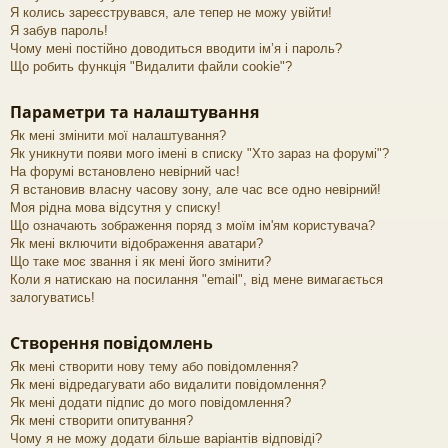
Я колись зареєструвався, але тепер не можу увійти!
Я забув пароль!
Чому мені постійно доводиться вводити ім’я і пароль?
Що робить функція "Видалити файли cookie"?
Параметри та налаштування
Як мені змінити мої налаштування?
Як уникнути появи мого імені в списку "Хто зараз на форумі"?
На форумі встановлено невірний час!
Я встановив власну часову зону, але час все одно невірний!
Моя рідна мова відсутня у списку!
Що означають зображення поряд з моїм ім'ям користувача?
Як мені включити відображення аватари?
Що таке моє звання і як мені його змінити?
Коли я натискаю на посилання "email", від мене вимагається
залогуватись!
Створення повідомлень
Як мені створити нову тему або повідомлення?
Як мені відредагувати або видалити повідомлення?
Як мені додати підпис до мого повідомлення?
Як мені створити опитування?
Чому я не можу додати більше варіантів відповіді?