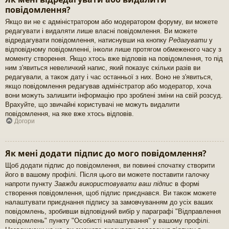
повідомлення?
Якщо ви не є адміністратором або модератором форуму, ви можете
редагувати і видаляти лише власні повідомлення. Ви можете
відредагувати повідомлення, натиснувши на кнопку
Редагувати
у
відповідному повідомленні, інколи лише протягом обмеженого часу з
моменту створення. Якщо хтось вже відповів на повідомлення, то під
ним з'явиться невеличкий напис, який показує скільки разів ви
редагували, а також дату і час останньої з них. Воно не з'явиться,
якщо повідомлення редагував адміністратор або модератор, хоча
вони можуть залишити інформацію про зроблені зміни на свій розсуд.
Врахуйте, що звичайні користувачі не можуть видалити
повідомлення, на яке вже хтось відповів.
Догори
Як мені додати підпис до мого повідомлення?
Щоб додати підпис до повідомлення, ви повинні спочатку створити
його в вашому профілі. Після цього ви можете поставити галочку
напроти пункту
Завжди використовувати ваш підпис
в формі
створення повідомлення, щоб підпис приєднався. Ви також можете
налаштувати приєднання підпису за замовчуванням до усіх ваших
повідомлень, зробивши відповідний вибір у параграфі "Відправлення
повідомлень" пункту "Особисті налаштування" у вашому профілі.