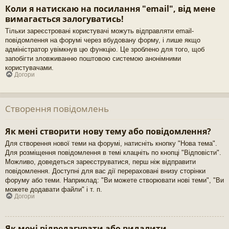
Коли я натискаю на посилання "email", від мене
вимагається залогуватись!
Тільки зареєстровані користувачі можуть відправляти email-
повідомлення на форумі через вбудовану форму, і лише якщо
адміністратор увімкнув цю функцію. Це зроблено для того, щоб
запобігти зловживанню поштовою системою анонімними
користувачами.
Догори
Створення повідомлень
Як мені створити нову тему або повідомлення?
Для створення нової теми на форумі, натисніть кнопку "Нова тема".
Для розміщення повідомлення в темі клацніть по кнопці "Відповісти".
Можливо, доведеться зареєструватися, перш ніж відправити
повідомлення. Доступні для вас дії перераховані внизу сторінки
форуму або теми. Наприклад: "Ви можете створювати нові теми", "Ви
можете додавати файли" і т. п.
Догори
Як мені відредагувати або видалити