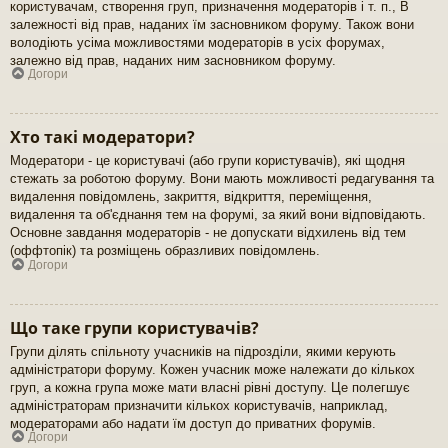
користувачам, створення груп, призначення модераторів і т. п., В
залежності від прав, наданих їм засновником форуму. Також вони
володіють усіма можливостями модераторів в усіх форумах,
залежно від прав, наданих ним засновником форуму.
Догори
Хто такі модератори?
Модератори - це користувачі (або групи користувачів), які щодня
стежать за роботою форуму. Вони мають можливості редагування та
видалення повідомлень, закриття, відкриття, переміщення,
видалення та об'єднання тем на форумі, за який вони відповідають.
Основне завдання модераторів - не допускати відхилень від тем
(оффтопік) та розміщень образливих повідомлень.
Догори
Що таке групи користувачів?
Групи ділять спільноту учасників на підрозділи, якими керують
адміністратори форуму. Кожен учасник може належати до кількох
груп, а кожна група може мати власні рівні доступу. Це полегшує
адміністраторам призначити кількох користувачів, наприклад,
модераторами або надати їм доступ до приватних форумів.
Догори