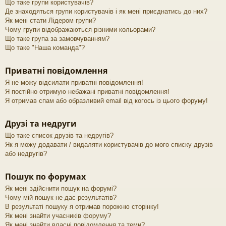
Що таке групи користувачів?
Де знаходяться групи користувачів і як мені приєднатись до них?
Як мені стати Лідером групи?
Чому групи відображаються різними кольорами?
Що таке група за замовчуванням?
Що таке "Наша команда"?
Приватні повідомлення
Я не можу відсилати приватні повідомлення!
Я постійно отримую небажані приватні повідомлення!
Я отримав спам або образливий email від когось із цього форуму!
Друзі та недруги
Що таке список друзів та недругів?
Як я можу додавати / видаляти користувачів до мого списку друзів
або недругів?
Пошук по форумах
Як мені здійснити пошук на форумі?
Чому мій пошук не дає результатів?
В результаті пошуку я отримав порожню сторінку!
Як мені знайти учасників форуму?
Як мені знайти власні повідомлення та теми?