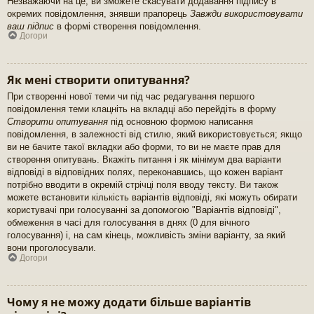
Незважаючи на це, ви зможете скасувати додавання підпису в
окремих повідомлення, знявши прапорець
Завжди використовувати
ваш підпис
в формі створення повідомлення.
Догори
Як мені створити опитування?
При створенні нової теми чи під час редагування першого
повідомлення теми клацніть на вкладці або перейдіть в форму
Створити опитування
під основною формою написання
повідомлення, в залежності від стилю, який використовується; якщо
ви не бачите такої вкладки або форми, то ви не маєте прав для
створення опитувань. Вкажіть питання і як мінімум два варіанти
відповіді в відповідних полях, переконавшись, що кожен варіант
потрібно вводити в окремій стрічці поля вводу тексту. Ви також
можете встановити кількість варіантів відповіді, які можуть обирати
користувачі при голосуванні за допомогою "Варіантів відповіді",
обмеження в часі для голосування в днях (0 для вічного
голосування) і, на сам кінець, можливість зміни варіанту, за який
вони проголосували.
Догори
Чому я не можу додати більше варіантів