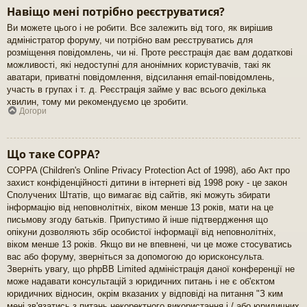
Навіщо мені потрібно реєструватися?
Ви можете цього і не робити. Все залежить від того, як вирішив
адміністратор форуму, чи потрібно вам реєструватись для
розміщення повідомлень, чи ні. Проте реєстрація дає вам додаткові
можливості, які недоступні для анонімних користувачів, такі як
аватари, приватні повідомлення, відсилання email-повідомлень,
участь в групах і т. д. Реєстрація займе у вас всього декілька
хвилин, тому ми рекомендуємо це зробити.
Догори
Що таке COPPA?
COPPA (Children's Online Privacy Protection Act of 1998), або Акт про
захист конфіденційності дитини в інтернеті від 1998 року - це закон
Сполучених Штатів, що вимагає від сайтів, які можуть збирати
інформацію від неповнолітніх, віком менше 13 років, мати на це
письмову згоду батьків. Припустимо й інше підтвердження що
опікуни дозволяють збір особистої інформації від неповнолітніх,
віком менше 13 років. Якщо ви не впевнені, чи це може стосуватись
вас або форуму, зверніться за допомогою до юрисконсульта.
Зверніть увагу, що phpBB Limited адміністрація даної конференції не
може надавати консультацій з юридичних питань і не є об'єктом
юридичних відносин, окрім вказаних у відповіді на питання "З ким
мені зв'язатись з питань некоректного використання і / або юридичних