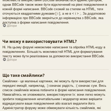
Можливість використання BBCode визначається адміністратором,
однак BBCode також може бути відключений на рівні повідомлення в
кожній формі написання. BBCode схожий за стилем на HTML, теги
оточуються квадратними дужками [ і ], а не в < і > ;. За додатковою
інформацією про BBCode зверніться до керівництва з BBCode, яка
доступна з форми написання повідомлення.
Догори
Чи можу я використовувати HTML?
Ні. На цьому форумі неможливе написання та обробка HTML-коду в
повідомленнях. Більшість можливостей HTML для форматування
тексту може бути реалізована за допомогою використання BBCode.
Догори
Що таке смайлики?
Смайлики - це маленькі картинки, які можуть бути використані для
передачі емоцій, наприклад, :) означає радість, :( означає сум. Весь
список смайликів можна побачити в формі написання повідомлення.
Намагайтесь не зловживати, використовуючи їх: вони легко можуть
зробити повідомлення нечитабельним і модератор може вирішити
відредагувати ваше повідомлення або взагалі видалити його.
Адміністратор форуму може обмежувати кількість смайликів, які