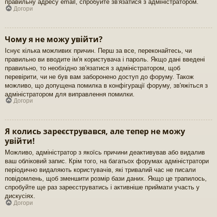
правильну адресу email, спробуйте зв'язатися з адміністратором.
Догори
Чому я не можу увійти?
Існує кілька можливих причин. Перш за все, переконайтесь, чи
правильно ви вводите ім'я користувача і пароль. Якщо дані введені
правильно, то необхідно зв'язатися з адміністратором, щоб
перевірити, чи не був вам заборонено доступ до форуму. Також
можливо, що допущена помилка в конфігурації форуму, зв'яжіться з
адміністратором для виправлення помилки.
Догори
Я колись зареєструвався, але тепер не можу
увійти!
Можливо, адміністратор з якоїсь причини деактивував або видалив
ваш обліковий запис. Крім того, на багатьох форумах адміністратори
періодично видаляють користувачів, які тривалий час не писали
повідомлень, щоб зменшити розмір бази даних. Якщо це трапилось,
спробуйте ще раз зареєструватись і активніше приймати участь у
дискусіях.
Догори