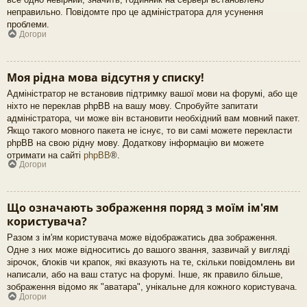
неправильно. Повідомте про це адміністратора для усунення
проблеми.
Догори
Моя рідна мова відсутня у списку!
Адміністратор не встановив підтримку вашої мови на форумі, або ще
ніхто не переклав phpBB на вашу мову. Спробуйте запитати
адміністратора, чи може він встановити необхідний вам мовний пакет.
Якщо такого мовного пакета не існує, то ви самі можете перекласти
phpBB на свою рідну мову. Додаткову інформацію ви можете
отримати на сайті
phpBB
®.
Догори
Що означають зображення поряд з моїм ім'ям
користувача?
Разом з ім'ям користувача може відображатись два зображення.
Одне з них може відноситись до вашого звання, зазвичай у вигляді
зірочок, блоків чи крапок, які вказують на те, скільки повідомлень ви
написали, або на ваш статус на форумі. Інше, як правило більше,
зображення відомо як "аватара", унікальне для кожного користувача.
Догори