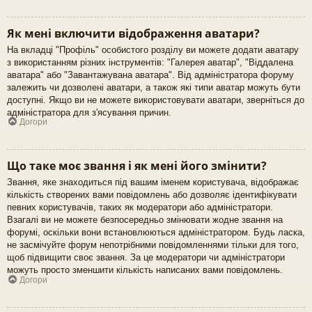
Як мені включити відображення аватари?
На вкладці "Профіль" особистого розділу ви можете додати аватару
з використанням різних інструментів: "Галерея аватар", "Віддалена
аватара" або "Завантажувана аватара". Від адміністратора форуму
залежить чи дозволені аватари, а також які типи аватар можуть бути
доступні. Якщо ви не можете використовувати аватари, зверніться до
адміністратора для з'ясування причин.
Догори
Що таке моє звання і як мені його змінити?
Звання, яке знаходиться під вашим іменем користувача, відображає
кількість створених вами повідомлень або дозволяє ідентифікувати
певних користувачів, таких як модератори або адміністратори.
Взагалі ви не можете безпосередньо змінювати жодне звання на
форумі, оскільки вони встановлюються адміністратором. Будь ласка,
не засмічуйте форум непотрібними повідомленнями тільки для того,
щоб підвищити своє звання. За це модератори чи адміністратори
можуть просто зменшити кількість написаних вами повідомлень.
Догори