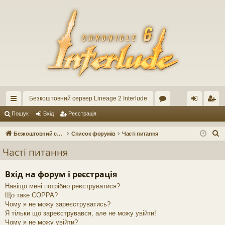
Безкоштовний сервер Lineage 2 Interlude
ви
ор
хі
еє
Пошук
Вхід
Реєстрація
дк
ум
д
ст
П
Безкоштовний сервер Lineage 2 Interlude
Список форумів
Часті питання
ий
и
ра
о
Часті питання
ш
до
ці
у
Вхід на форум і реєстрація
ст
я
к
Навіщо мені потрібно реєструватися?
уп
Що таке COPPA?
Чому я не можу зареєструватись?
Я тільки що зареєструвався, але не можу увійти!
Чому я не можу увійти?