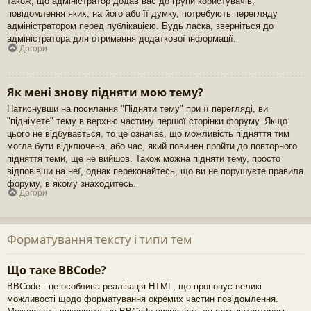
також, що адміністратор додав вас до групи користувачів,
повідомлення яких, на його або її думку, потребують перегляду
адміністратором перед публікацією. Будь ласка, зверніться до
адміністратора для отримання додаткової інформації.
Догори
Як мені знову підняти мою тему?
Натиснувши на посилання "Підняти тему" при її перегляді, ви
"піднімете" тему в верхню частину першої сторінки форуму. Якщо
цього не відбувається, то це означає, що можливість підняття тим
могла бути відключена, або час, який повинен пройти до повторного
підняття теми, ще не вийшов. Також можна підняти тему, просто
відповівши на неї, однак переконайтесь, що ви не порушуєте правила
форуму, в якому знаходитесь.
Догори
Форматування тексту і типи тем
Що таке BBCode?
BBCode - це особлива реалізація HTML, що пропонує великі
можливості щодо форматування окремих частин повідомлення.