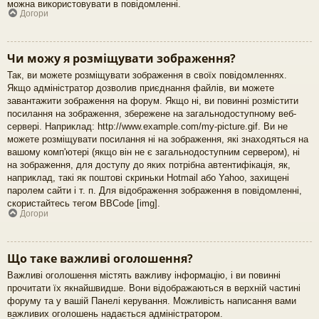
можна використовувати в повідомленні.
Догори
Чи можу я розміщувати зображення?
Так, ви можете розміщувати зображення в своїх повідомленнях.
Якщо адміністратор дозволив приєднання файлів, ви можете
завантажити зображення на форум. Якщо ні, ви повинні розмістити
посилання на зображення, збережене на загальнодоступному веб-
сервері. Наприклад: http://www.example.com/my-picture.gif. Ви не
можете розміщувати посилання ні на зображення, які знаходяться на
вашому комп'ютері (якщо він не є загальнодоступним сервером), ні
на зображення, для доступу до яких потрібна автентифікація, як,
наприклад, такі як поштові скриньки Hotmail або Yahoo, захищені
паролем сайти і т. п. Для відображення зображення в повідомленні,
скористайтесь тегом BBCode [img].
Догори
Що таке важливі оголошення?
Важливі оголошення містять важливу інформацію, і ви повинні
прочитати їх якнайшвидше. Вони відображаються в верхній частині
форуму та у вашій Панелі керування. Можливість написання вами
важливих оголошень надається адміністратором.