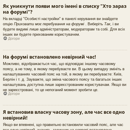
Як уникнути появи мого імені в списку "Хто зараз
на форумі"?
На вкладці "Особисті настройки" в панелі керування ви знайдете
опцію
Приховати моє перебування на форумі
. Виберіть
Так
, і ви
будете видимі лише адміністраторам, модераторам та собі. Для всіх
інших ви будете прихованим користувачем.
Догори
На форумі встановлено невірний час!
Можливо, відображається час, що відповідає іншому часовому
поясу, а не тому, в якому перебуваєте ви. В цьому випадку змініть в
налаштуваннях часовий пояс на той, в якому ви перебуваєте: Київ,
Берлін і т. д. Зауважте, що зміна часового поясу та багатьох інших
налаштувань доступна лише зареєстрованим користувачам. Якщо ви
не зареєстровані, то це непоганий момент зробити це.
Догори
Я встановив власну часову зону, але час все одно
невірний!
Якщо ви впевнені, що правильно встановили часовий пояс, але час
все одно невірний, значить, годинник на сервері встановлено