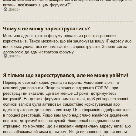
питань, пов'язаних з цим форумом?".
Догори
Чому я не можу зареєструватись?
Можливо адміністратор форуму відключив реєстрацію нових
користувачів. Також можливо, що він заблокував вашу IP-адресу або
ім'я користувача, яке ви намагаєтесь зареєструвати. Зверніться за
допомогою до адміністратора форуму.
Догори
Я тільки що зареєструвався, але не можу увійти!
Перевірте свої ім'я користувача та пароль. Якщо вони вірні, то
можливі два варіанти. Якщо включена підтримка COPPA і при
реєстрації ви вказали, що вам менше 13 років, дотримуйтесь
інструкцій. На деяких форумах вимагається, щоб усі зареєстровані
облікові записи були активовані самостійно користувачами або
адміністратором до входу в систему. Ця інформація відображається
в процесі реєстрації. Якщо вам було надіслано email-повідомлення
поштою, дотримуйтесь інструкцій. Якщо email-повідомлення не
отримано, то можливо, що ви вказали неправильну адресу email або
вона заблокований спам-фільтром. Якщо ви впевнені, що ви ввели