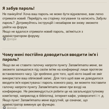
Я забув пароль!
Не панікуйте! Хоча ваш пароль не може бути відновлено, вам легко
отримати новий. Перейдіть на сторінку логування та натисніть
Забули
пароль?
. Дотримуйтесь інструкцій і незабаром ви знову зможете
увійти на форум.
Якщо не вдалося отримати новий пароль, зв'яжіться з
адміністратором форуму.
Догори
Чому мені постійно доводиться вводити ім’я і
пароль?
Якщо ви не ставите галочку напроти пункту
Запам'ятати мене
, ви
зможете залишатися під своїм ім'ям на конференції лише протягом
встановленого часу. Це зроблено для того, щоб ніхто інший не зміг
використати ваш обліковий запис. Для того щоб вам не доводилося
вводити ім'я користувача і пароль кожного разу, ви можете поставити
галочку напроти пункту
Запам'ятати мене
при вході на
конференцію. Не рекомендується робити це на загальнодоступному
комп'ютері, наприклад в бібліотеці, інтернет-кафе, університеті і т. д.
Якщо пункт
Запам'ятати мене
відсутній, це означає, що
адміністратор вимкнув цю функцію.
Догори